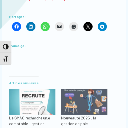
Partager :
J’aime ça :
Passer en contraste élevé
Changer la taille de la police
Articles similaires
Le SMAC recherche un.e
Nouveauté 2025 : la
comptable – gestion
gestion de paie