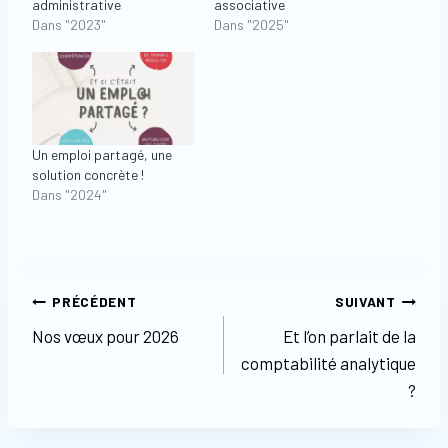
administrative
associative
Dans "2023"
Dans "2025"
Un emploi partagé, une
solution concrète !
Dans "2024"
Navigation
PRÉCÉDENT
SUIVANT
Nos vœux pour 2026
Et l’on parlait de la
de
comptabilité analytique
l’article
?