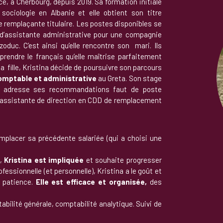
nce, à Cherbourg, depuis 2019. Sa formation initiale
ociologie en Albanie et elle obtient son titre
ue remplaçante titulaire. Les postes disponibles se
te d’assistante administrative pour une compagnie
oduc. C’est ainsi qu’elle rencontre son mari. Ils
rendre le français qu’elle maîtrise parfaitement
 sa fille, Kristina décide de poursuivre son parcours
omptable et administrative
au Greta. Son stage
ui adresse ses recommandations faut de poste
 d’assistante de direction en CDD de remplacement
mplacer sa précédente salariée (qui a choisi une
s,
Kristina est impliquée
et souhaite progresser
essionnelle (et personnelle), Kristina a le goût et
a patience.
Elle est efficace et organisée,
des
bilité générale, comptabilité analytique. Suivi de