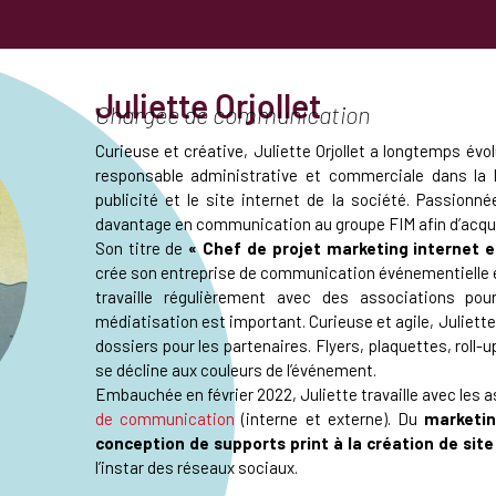
Juliette Orjollet
Chargée de communication
Curieuse et créative, Juliette Orjollet a longtemps évo
responsable administrative et commerciale dans la lo
publicité et le site internet de la société. Passionn
davantage en communication au groupe FIM afin d’acqu
Son titre de
« Chef de projet marketing internet e
crée son entreprise de communication événementielle et 
travaille régulièrement avec des associations po
médiatisation est important. Curieuse et agile, Juliette 
dossiers pour les partenaires. Flyers, plaquettes, roll-
se décline aux couleurs de l’événement.
Embauchée en février 2022, Juliette travaille avec les
de communication
(interne et externe). Du
marketin
conception de supports print à la création de site
l’instar des réseaux sociaux.