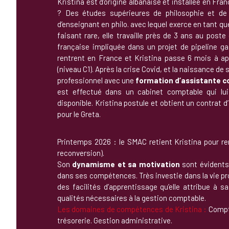
Kristina est d’origine albanaise et installée en Fra
? Des études supérieures de philosophie et de s
d’enseignant en philo. avec lequel exerce en tant q
faisant rare, elle travaille près de 3 ans au pos
française impliquée dans un projet de pipeline gaz
rentrent en France et Kristina passe 6 mois à app
(niveau C1). Après la crise Covid, et la naissance de
professionnel avec une
formation d’assistante c
est effectué dans un cabinet comptable qui l
disponible. Kristina postule et obtient un contrat
pour le Greta.
Printemps 2026 : le SMAC retient Kristina pour re
reconversion).
Son
dynamisme et sa motivation
sont évident
dans ses compétences. Très investie dans la vie prof
des facilités d’apprentissage qu’elle attribue à s
qualités nécessaires à la gestion comptable.
Les domaines de compétences de Kristina :
Compta
trésorerie. Gestion administrative.