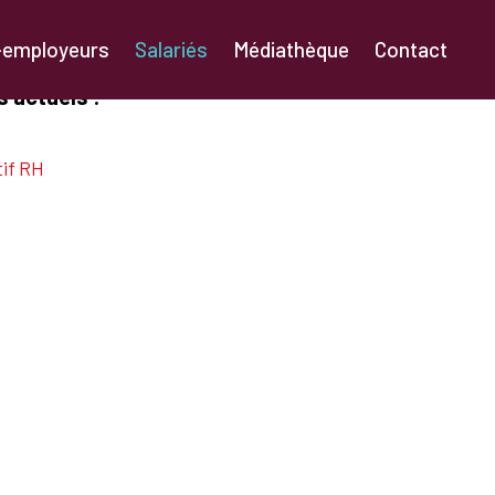
-employeurs
Salariés
Médiathèque
Contact
 actuels :
tif RH