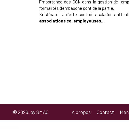
l’importance des CCN dans la gestion de l’empl
formalités d’embauche sont de la partie.
Kristina et Juliette sont des salariées atten
associations co-employeuses..
.
© 2026, by SMAC
A propos
Contact
Ment