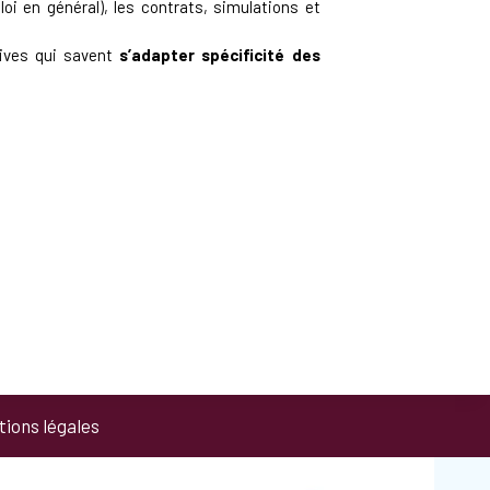
oi en général), les contrats, simulations et
tives qui savent
s’adapter spécificité des
ions légales