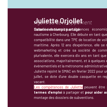
Juliette Orjollet
Agent de développement
Salariée en temps partagé
Formée à l’université en Sciences économiq
nautisme à Cherbourg. Elle débute en tant qu
compatibilité dans une TPE de location de voil
maritime. Après 12 ans d’expérience, elle se 
webmarketing et crée sa société de commun
plurivalente, elle exercera dix ans en tant qu
associations, majoritairement, et à quelques en
événementiels et la métronome administrative 
Juliette rejoint le SMAC en février 2022 pour 
juillet, se dote d’une double casquette en r
vacant.
Les compétences de Juliette
peuvent être 
termes d’emploi
à partager et
pour aider 
montage des dossiers de subventions.