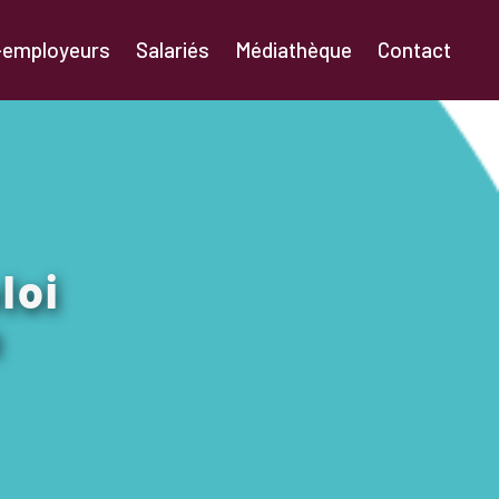
-employeurs
Salariés
Médiathèque
Contact
loi
n