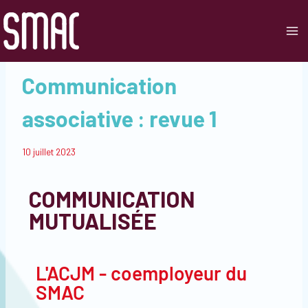
2023
|
ACTUALITÉS
|
COMMUNICATION
|
IDENTITÉ VISUELLE
|
MUTUALISATION
Communication
associative : revue 1
Par
10 juillet 2023
Smac
COMMUNICATION
MUTUALISÉE
L'ACJM - coemployeur du
SMAC