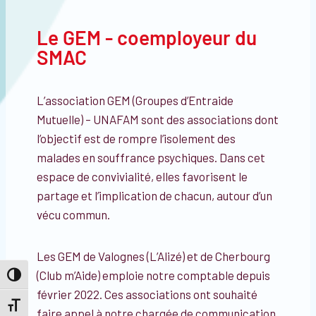
Le GEM - coemployeur du
SMAC
L’association GEM (Groupes d’Entraide
Mutuelle) – UNAFAM
sont des associations dont
l’objectif est de rompre l’isolement
des
malades en souffrance psychiques.
Dans cet
espace de convivialité, elles favorisent le
partage et l’implication de chacun, autour d’un
vécu commun.
Les GEM de Valognes (L’Alizé) et de Cherbourg
(Club m’Aide) emploie notre comptable depuis
Passer en contraste élevé
février 2022. Ces associations ont souhaité
Changer la taille de la police
faire appel à notre chargée de communication