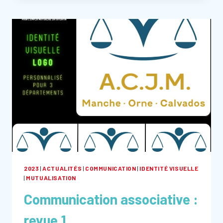
LA
MUTUALISATION
D’UNE
COMPTABLE
2023
|
ACTUALITÉS
|
COMMUNICATION
|
IDENTITÉ VISUELLE
|
MUTUALISATION
Communication associative :
revue 1