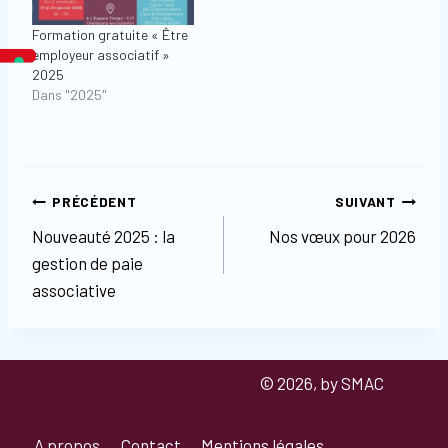
Formation gratuite « Être
employeur associatif »
2025
Dans "2025"
Navigation
PRÉCÉDENT
SUIVANT
Nouveauté 2025 : la
Nos vœux pour 2026
de
gestion de paie
l’article
associative
© 2026, by SMAC
A propos
Contact
Mentions légales