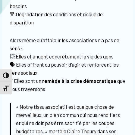
besoins
🔻 Dégradation des conditions et risque de
disparition
Alors même qu’affaiblir les associations n’a pas de
sens :
💥 Elles changent concrètement la vie des gens
🗣️ Elles offrent du pouvoir d’agir et renforcent les
liens sociaux
Passer en contraste élevé
⚡ Elles sont un
remède à la crise démocratique
que
nous traversons
Changer la taille de la police
« Notre tissu associatif est quelque chose de
merveilleux, un bien commun qui nous rend fiers
et qui ne doit pas être sacrifié par les coupes
budgétaires. » martèle Claire Thoury dans son