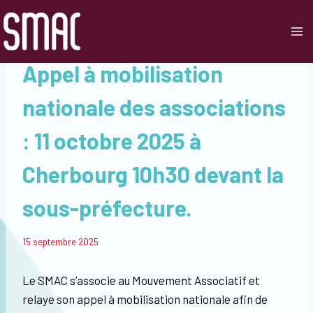
Aller
au
contenu
2025
|
ACTUALITÉS
|
ÉVÉNEMENT
Appel à mobilisation
nationale des associations
: 11 octobre 2025 à
Cherbourg 10h30 devant la
sous-préfecture.
Par
15 septembre 2025
Smac
Le SMAC s’associe au Mouvement Associatif et
relaye son appel à mobilisation nationale afin de