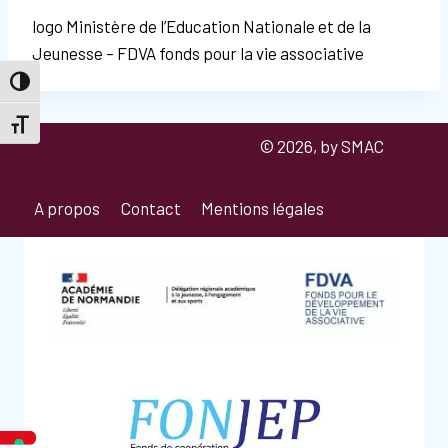
logo Ministère de l’Education Nationale et de la
Jeunesse – FDVA fonds pour la vie associative
Passer en contraste élevé
Changer la taille de la police
© 2026, by SMAC
A propos
Contact
Mentions légales