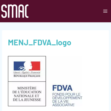
Aller
au
contenu
MENJ_FDVA_logo