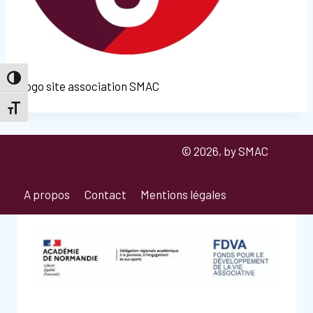
Passer en contraste élevé
logo site association SMAC
Changer la taille de la police
© 2026, by SMAC
A propos
Contact
Mentions légales