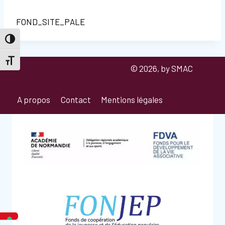
FOND_SITE_PALE
Passer en contraste élevé
Changer la taille de la police
© 2026, by SMAC
A propos
Contact
Mentions légales